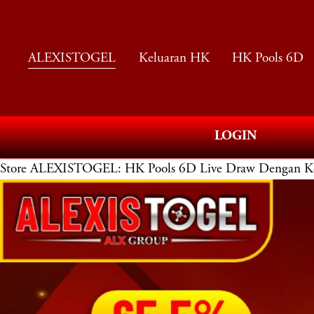
ALEXISTOGEL
Keluaran HK
HK Pools 6D
LOGIN
Store
ALEXISTOGEL: HK Pools 6D Live Draw Dengan Kelu