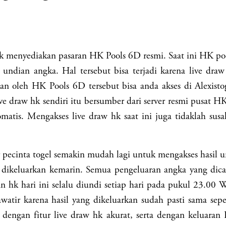
k menyediakan pasaran HK Pools 6D resmi. Saat ini HK pool
ndian angka. Hal tersebut bisa terjadi karena live draw 
an oleh HK Pools 6D tersebut bisa anda akses di Alexistoge
ive draw hk sendiri itu bersumber dari server resmi pusat 
matis. Mengakses live draw hk saat ini juga tidaklah susa
 pecinta togel semakin mudah lagi untuk mengakses hasil und
dikeluarkan kemarin. Semua pengeluaran angka yang dicata
 hk hari ini selalu diundi setiap hari pada pukul 23.00 W
atir karena hasil yang dikeluarkan sudah pasti sama seper
dengan fitur live draw hk akurat, serta dengan keluaran 